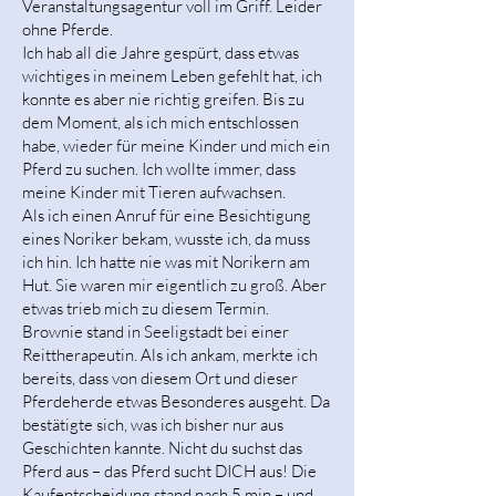
Veranstaltungsagentur voll im Griff. Leider
ohne Pferde.
Ich hab all die Jahre gespürt, dass etwas
wichtiges in meinem Leben gefehlt hat, ich
konnte es aber nie richtig greifen. Bis zu
dem Moment, als ich mich entschlossen
habe, wieder für meine Kinder und mich ein
Pferd zu suchen. Ich wollte immer, dass
meine Kinder mit Tieren aufwachsen.
Als ich einen Anruf für eine Besichtigung
eines Noriker bekam, wusste ich, da muss
ich hin. Ich hatte nie was mit Norikern am
Hut. Sie waren mir eigentlich zu groß. Aber
etwas trieb mich zu diesem Termin.
Brownie stand in Seeligstadt bei einer
Reittherapeutin. Als ich ankam, merkte ich
bereits, dass von diesem Ort und dieser
Pferdeherde etwas Besonderes ausgeht. Da
bestätigte sich, was ich bisher nur aus
Geschichten kannte. Nicht du suchst das
Pferd aus – das Pferd sucht DICH aus! Die
Kaufentscheidung stand nach 5 min – und