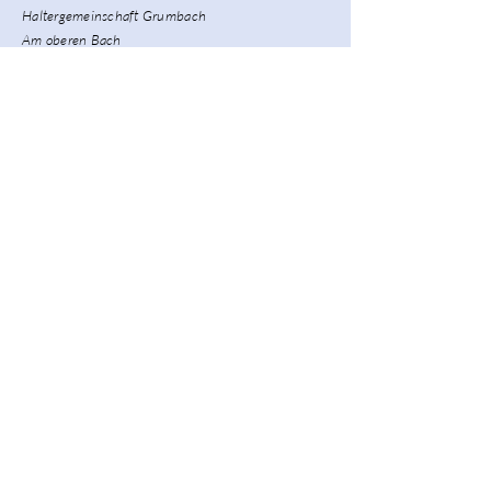
Haltergemeinschaft Grumbach
Am oberen Bach
01723 Grumbach
Isabell Pohl
emTrace MasterCoach - Integratives Emotionscoaching
Zert. Reittherap
eutin
Zert. Familiencoach
Zert. Resilienzcoach
Tiergestützte Intervention
fon:
+49 (0) 172 214 4433
mail: info@chevalens.de
Namen eingeben