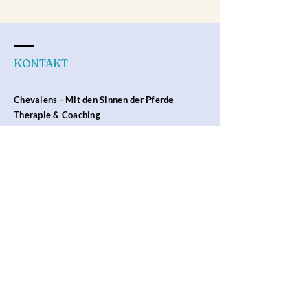
KONTAKT
Chevalens - Mit den Sinnen der Pferde
Therapie & Coaching
in und um Dresden
Haltergemeinschaft Grumbach
Am oberen Bach
01723 Grumbach
Isabell Pohl
emTrace MasterCoach - Integratives Emotionscoaching
Zert. Reittherap
eutin
Zert. Familiencoach
Zert. Resilienzcoach
Tiergestützte Intervention
fon:
+49 (0) 172 214 4433